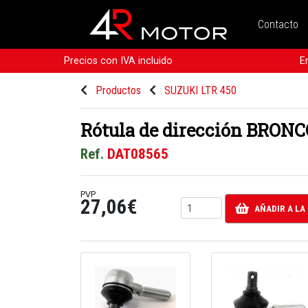
Contacto
Precios con IVA incluido
E
Productos
SUZUKI LTR 450
Rótula de dirección BRONCO
Ref.
DAT08565
PVP
27,06€
AÑADIR A LA