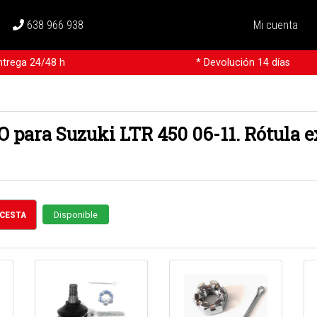
638 966 938
Mi cuenta
ntrega 24/48 h
* Devolución 14 días
 para Suzuki LTR 450 06-11. Rótula e
 CESTA
Disponible