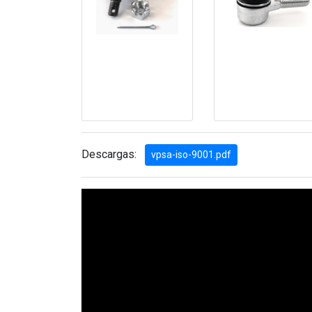
Descargas:
vpsa-iso-9001.pdf