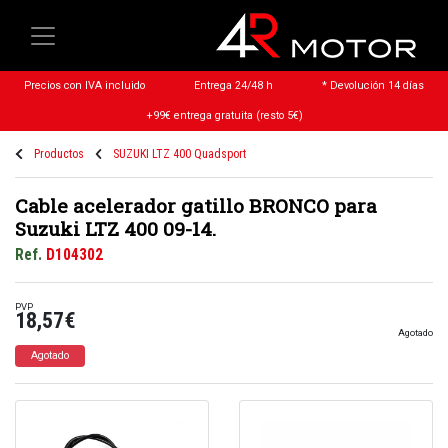
Precios con IVA incluido
Entrega 24/48 h
* Devolución 14 días
+99€ entrega gratuita (resto 5€)
Productos
SUZUKI LTZ 400 Quadsport
Cable acelerador gatillo BRONCO para
Suzuki LTZ 400 09-14.
Ref.
D104302
PVP
18,57€
Agotado
Agotado