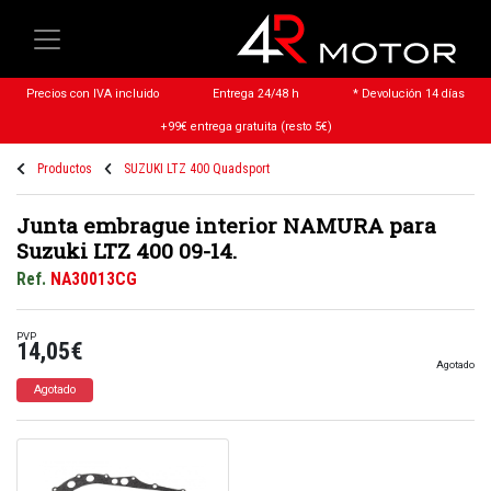
Precios con IVA incluido
Entrega 24/48 h
* Devolución 14 días
+99€ entrega gratuita (resto 5€)
Productos
SUZUKI LTZ 400 Quadsport
Junta embrague interior NAMURA para
Suzuki LTZ 400 09-14.
Ref.
NA30013CG
PVP
14,05€
Agotado
Agotado