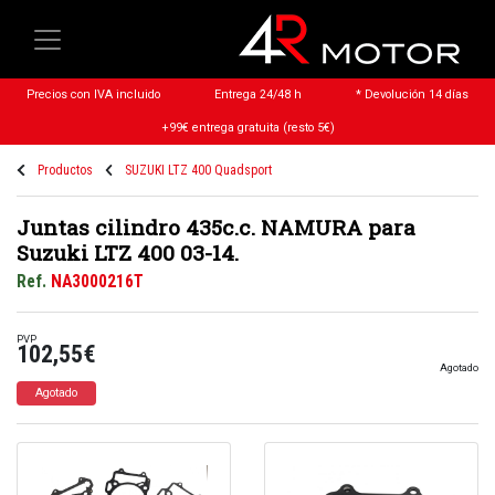
Precios con IVA incluido
Entrega 24/48 h
* Devolución 14 días
+99€ entrega gratuita (resto 5€)
Productos
SUZUKI LTZ 400 Quadsport
Juntas cilindro 435c.c. NAMURA para
Suzuki LTZ 400 03-14.
Ref.
NA3000216T
PVP
102,55€
Agotado
Agotado