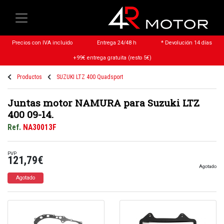
Precios con IVA incluido
Entrega 24/48 h
* Devolución 14 días
+99€ entrega gratuita (resto 5€)
Productos
SUZUKI LTZ 400 Quadsport
Juntas motor NAMURA para Suzuki LTZ
400 09-14.
Ref.
NA30013F
PVP
121,79€
Agotado
Agotado