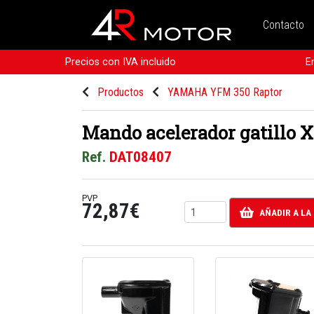
Contacto
Precios con IVA incluido
E
Productos
YAMAHA YFM 350 Raptor
Mando acelerador gatillo
Ref.
DAT08407
PVP
72,87€
AÑADIR A LA