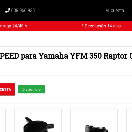
638 966 938
Mi cuenta
ntrega 24/48 h
* Devolución 14 días
 XPEED para Yamaha YFM 350 Raptor 
 CESTA
Disponible