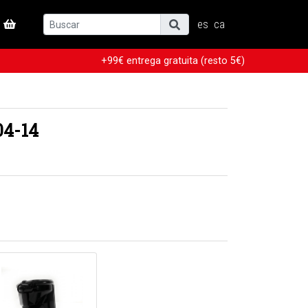
es
ca
+99€ entrega gratuita (resto 5€)
04-14