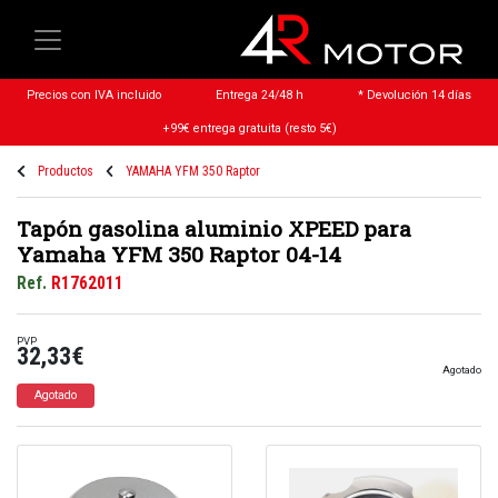
Precios con IVA incluido
Entrega 24/48 h
* Devolución 14 días
+99€ entrega gratuita (resto 5€)
Productos
YAMAHA YFM 350 Raptor
Tapón gasolina aluminio XPEED para
Yamaha YFM 350 Raptor 04-14
Ref.
R1762011
PVP
32,33€
Agotado
Agotado