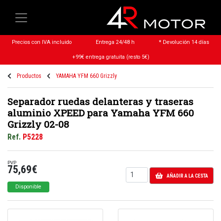
Precios con IVA incluido
Entrega 24/48 h
* Devolución 14 días
+99€ entrega gratuita (resto 5€)
Productos
YAMAHA YFM 660 Grizzly
Separador ruedas delanteras y traseras
aluminio XPEED para Yamaha YFM 660
Grizzly 02-08
Ref.
P5228
PVP
75,69€
AÑADIR A LA CESTA
Disponible