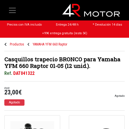
Precios con IVA incluido
Entrega 24/48 h
* Devolución 14 días
+99€ entrega gratuita (resto 5€)
Productos
YAMAHA YFM 660 Raptor
Casquillos trapecio BRONCO para Yamaha
YFM 660 Raptor 01-05 (12 unid.).
Ref.
DAT041322
PVP
23,00€
Agotado
Agotado