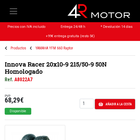
Precios con IVA incluido
Entrega 24/48 h
* Devolución 14 días
+99€ entrega gratuita (resto 5€)
Productos
YAMAHA YFM 660 Raptor
Innova Racer 20x10-9 215/50-9 50N
Homologado
Ref.
A8022A7
PVP
68,29€
AÑADIR A LA CESTA
Disponible