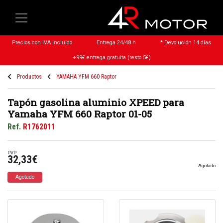
Precios con IVA incluido
Entrega 24/48 h
* Devolución 14 días
+99€ entrega gratuita (resto 5€)
Productos
YAMAHA YFM 660 Raptor
Tapón gasolina aluminio XPEED para
Yamaha YFM 660 Raptor 01-05
Ref.
R1762011
PVP
32,33€
Agotado
Agotado