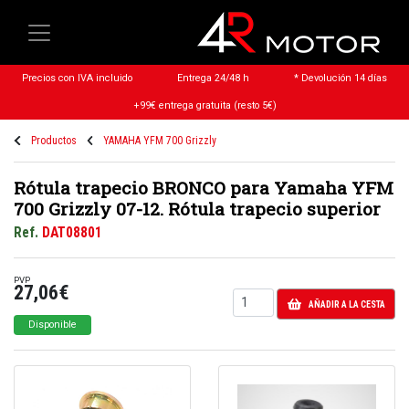
Precios con IVA incluido
Entrega 24/48 h
* Devolución 14 días
+99€ entrega gratuita (resto 5€)
Productos
YAMAHA YFM 700 Grizzly
Rótula trapecio BRONCO para Yamaha YFM
700 Grizzly 07-12. Rótula trapecio superior
Ref.
DAT08801
PVP
27,06€
AÑADIR A LA CESTA
Disponible