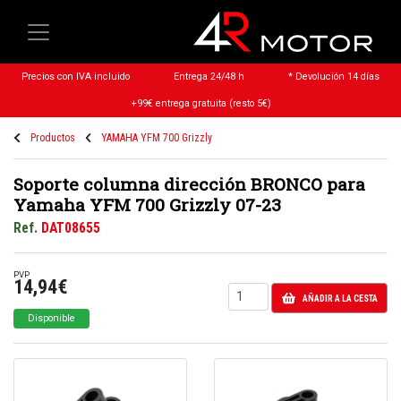
Precios con IVA incluido
Entrega 24/48 h
* Devolución 14 días
+99€ entrega gratuita (resto 5€)
Productos
YAMAHA YFM 700 Grizzly
Soporte columna dirección BRONCO para
Yamaha YFM 700 Grizzly 07-23
Ref.
DAT08655
PVP
14,94€
AÑADIR A LA CESTA
Disponible