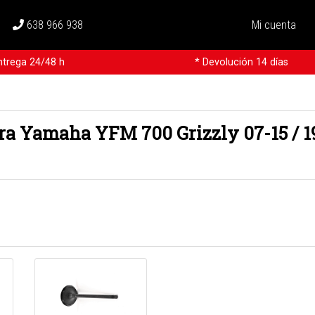
638 966 938
Mi cuenta
ntrega 24/48 h
* Devolución 14 días
a Yamaha YFM 700 Grizzly 07-15 / 1