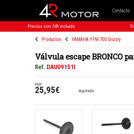
Contacto
Precios con IVA incluido
E
Productos
YAMAHA YFM 700 Grizzly
Válvula escape BRONCO par
Ref.
DAU09151I
PVP
25,95€
Agotado