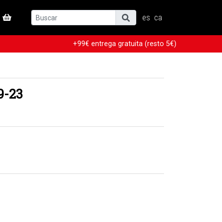
es
ca
+99€ entrega gratuita (resto 5€)
9-23