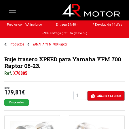
Precios con IVA incluido
Entrega 24/48 h
* Devolución 14 días
+99€ entrega gratuita (resto 5€)
Productos
YAMAHA YFM 700 Raptor
Buje trasero XPEED para Yamaha YFM 700
Raptor 06-23.
Ref.
X70805
PVP
179,81€
AÑADIR A LA CESTA
Disponible