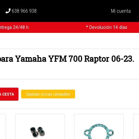
638 966 938
Mi cuenta
ntrega 24/48 h
* Devolución 14 días
ara Yamaha YFM 700 Raptor 06-23.
A CESTA
Quedan pocas unidades