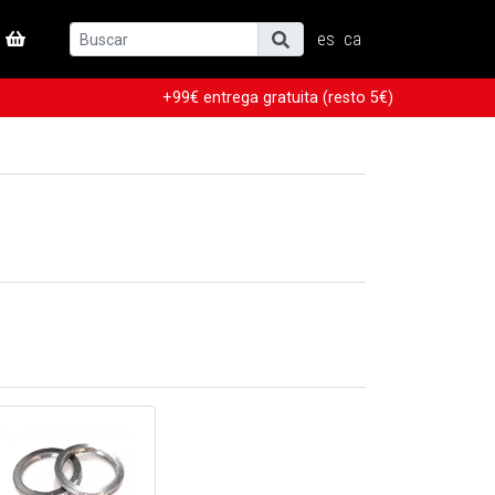
es
ca
+99€ entrega gratuita (resto 5€)