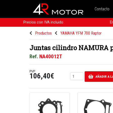
Contacto
Precios con IVA incluido
E
Productos
YAMAHA YFM 700 Raptor
Juntas cilindro NAMURA p
Ref.
NA40012T
PVP
106,40€
AÑADIR A L