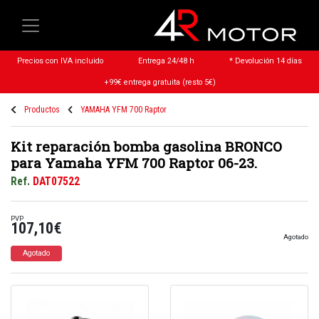
Precios con IVA incluido
Entrega 24/48 h
* Devolución 14 días
+99€ entrega gratuita (resto 5€)
Productos
YAMAHA YFM 700 Raptor
Kit reparación bomba gasolina BRONCO
para Yamaha YFM 700 Raptor 06-23.
Ref.
DAT07522
PVP
107,10€
Agotado
Agotado