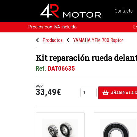
Contacto
Precios con IVA incluido
E
Productos
YAMAHA YFM 700 Raptor
Kit reparación rueda dela
Ref.
DAT06635
PVP
33,49€
AÑADIR A LA 