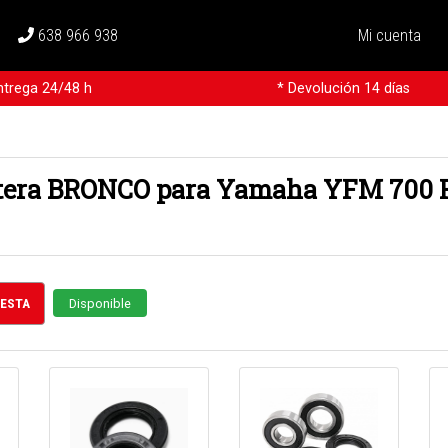
638 966 938
Mi cuenta
ntrega 24/48 h
* Devolución 14 días
ntera BRONCO para Yamaha YFM 700 R
CESTA
Disponible