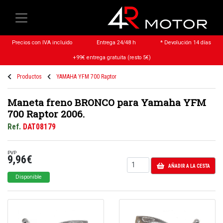
Precios con IVA incluido
Entrega 24/48 h
* Devolución 14 días
+99€ entrega gratuita (resto 5€)
Productos
YAMAHA YFM 700 Raptor
Maneta freno BRONCO para Yamaha YFM
700 Raptor 2006.
Ref.
DAT08179
PVP
9,96€
AÑADIR A LA CESTA
Disponible