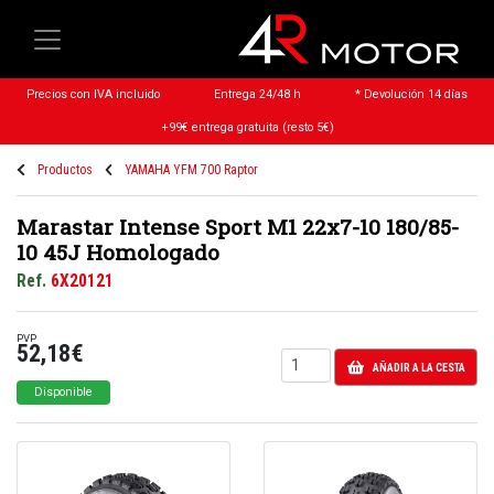
Precios con IVA incluido
Entrega 24/48 h
* Devolución 14 días
+99€ entrega gratuita (resto 5€)
Productos
YAMAHA YFM 700 Raptor
Marastar Intense Sport M1 22x7-10 180/85-
10 45J Homologado
Ref.
6X20121
PVP
52,18€
AÑADIR A LA CESTA
Disponible