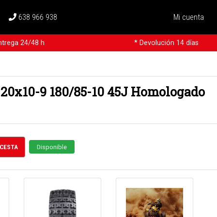
638 966 938
Mi cuenta
ntrega 24/48 h
* Devolución 14 días
 20x10-9 180/85-10 45J Homologado
 CESTA
Disponible