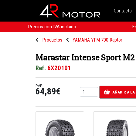
Contacto
Precios con IVA incluido
E
Productos
YAMAHA YFM 700 Raptor
Marastar Intense Sport M2
Ref.
6X20101
PVP
64,89€
AÑADIR A LA