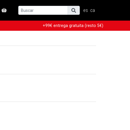
es
ca
+99€ entrega gratuita (resto 5€)