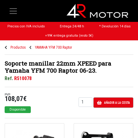
Precios con IVA incluido
Entrega 24/48 h
* Devolución 14 días
+99€ entrega gratuita (resto 5€)
Productos
YAMAHA YFM 700 Raptor
Soporte manillar 22mm XPEED para
Yamaha YFM 700 Raptor 06-23.
Ref.
R510078
PVP
108,07€
AÑADIR A LA CESTA
Disponible