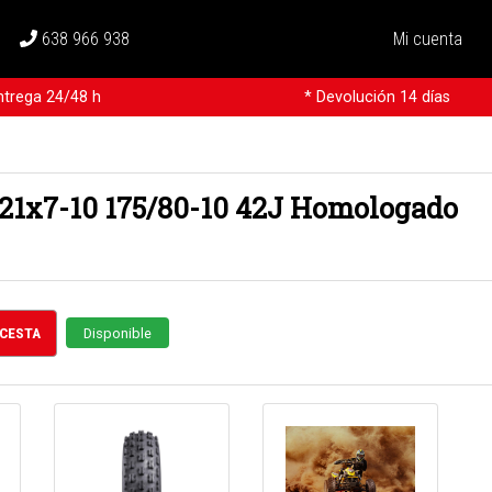
638 966 938
Mi cuenta
ntrega 24/48 h
* Devolución 14 días
 21x7-10 175/80-10 42J Homologado
 CESTA
Disponible