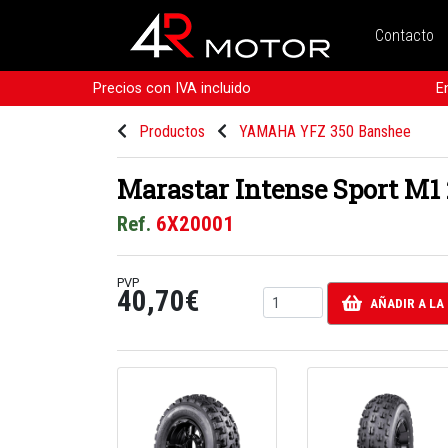
Contacto
Precios con IVA incluido
E
Productos
YAMAHA YFZ 350 Banshee
Marastar Intense Sport M1
Ref.
6X20001
PVP
40,70€
AÑADIR A LA