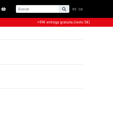
es
ca
+99€ entrega gratuita (resto 5€)