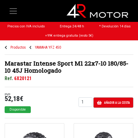
Precios con IVA incluido
Entrega 24/48 h
* Devolución 14 días
+99€ entrega gratuita (resto 5€)
Productos
YAMAHA YFZ 450
Marastar Intense Sport M1 22x7-10 180/85-
10 45J Homologado
Ref.
6X20121
PVP
52,18€
AÑADIR A LA CESTA
Disponible