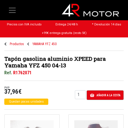
Precios con IVA incluido
Entrega 24/48 h
* Devolución 14 días
+99€ entrega gratuita (resto 5€)
Productos
YAMAHA YFZ 450
Tapón gasolina aluminio XPEED para
Yamaha YFZ 450 04-13
Ref.
R1762071
PVP
37,96€
AÑADIR A LA CESTA
Quedan pocas unidades