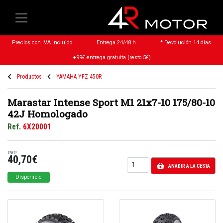
Precios con IVA incluido
Entrega 24/48 h
* Devolución 14 días
+99€ entrega gratuita (resto 5€)
Productos
YAMAHA YFZ 450R
Marastar Intense Sport M1 21x7-10 175/80-10
42J Homologado
Ref.
6X20001
PVP
40,70€
AÑADIR A LA CESTA
Disponible