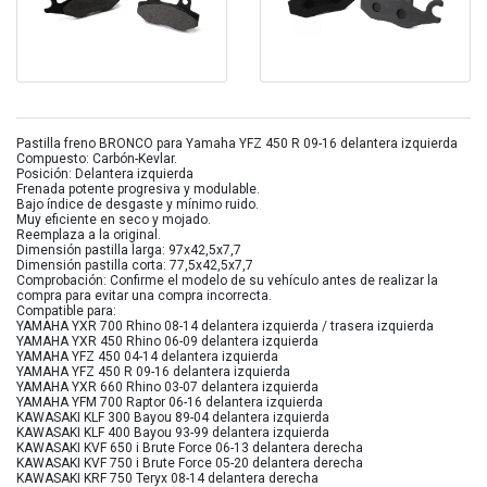
Pastilla freno BRONCO para Yamaha YFZ 450 R 09-16 delantera izquierda
Compuesto: Carbón-Kevlar.
Posición: Delantera izquierda
Frenada potente progresiva y modulable.
Bajo índice de desgaste y mínimo ruido.
Muy eficiente en seco y mojado.
Reemplaza a la original.
Dimensión pastilla larga: 97x42,5x7,7
Dimensión pastilla corta: 77,5x42,5x7,7
Comprobación: Confirme el modelo de su vehículo antes de realizar la
compra para evitar una compra incorrecta.
Compatible para:
YAMAHA YXR 700 Rhino 08-14 delantera izquierda / trasera izquierda
YAMAHA YXR 450 Rhino 06-09 delantera izquierda
YAMAHA YFZ 450 04-14 delantera izquierda
YAMAHA YFZ 450 R 09-16 delantera izquierda
YAMAHA YXR 660 Rhino 03-07 delantera izquierda
YAMAHA YFM 700 Raptor 06-16 delantera izquierda
KAWASAKI KLF 300 Bayou 89-04 delantera izquierda
KAWASAKI KLF 400 Bayou 93-99 delantera izquierda
KAWASAKI KVF 650 i Brute Force 06-13 delantera derecha
KAWASAKI KVF 750 i Brute Force 05-20 delantera derecha
KAWASAKI KRF 750 Teryx 08-14 delantera derecha