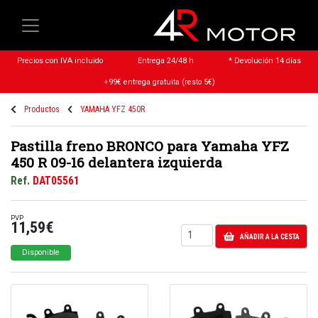
Precios con IVA incluido
Entrega 24/48 h
* Devolución 14 días
+99€ entrega gratuita (resto 5€)
Productos
YAMAHA YFZ 450R
Pastilla freno BRONCO para Yamaha YFZ
450 R 09-16 delantera izquierda
Ref.
DAT05561
PVP
11,59€
AÑADIR A LA CESTA
Disponible