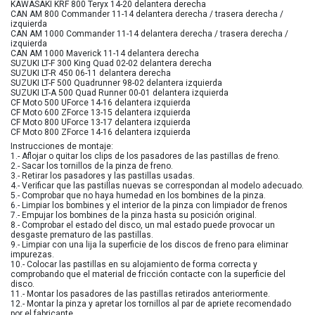
KAWASAKI KRF 800 Teryx 14-20 delantera derecha
CAN AM 800 Commander 11-14 delantera derecha / trasera derecha /
izquierda
CAN AM 1000 Commander 11-14 delantera derecha / trasera derecha /
izquierda
CAN AM 1000 Maverick 11-14 delantera derecha
SUZUKI LT-F 300 King Quad 02-02 delantera derecha
SUZUKI LT-R 450 06-11 delantera derecha
SUZUKI LT-F 500 Quadrunner 98-02 delantera izquierda
SUZUKI LT-A 500 Quad Runner 00-01 delantera izquierda
CF Moto 500 UForce 14-16 delantera izquierda
CF Moto 600 ZForce 13-15 delantera izquierda
CF Moto 800 UForce 13-17 delantera izquierda
CF Moto 800 ZForce 14-16 delantera izquierda
Instrucciones de montaje:
1.- Aflojar o quitar los clips de los pasadores de las pastillas de freno.
2.- Sacar los tornillos de la pinza de freno.
3.- Retirar los pasadores y las pastillas usadas.
4.- Verificar que las pastillas nuevas se correspondan al modelo adecuado.
5.- Comprobar que no haya humedad en los bombines de la pinza.
6.- Limpiar los bombines y el interior de la pinza con limpiador de frenos
7.- Empujar los bombines de la pinza hasta su posición original.
8.- Comprobar el estado del disco, un mal estado puede provocar un
desgaste prematuro de las pastillas.
9.- Limpiar con una lija la superficie de los discos de freno para eliminar
impurezas.
10.- Colocar las pastillas en su alojamiento de forma correcta y
comprobando que el material de fricción contacte con la superficie del
disco.
11.- Montar los pasadores de las pastillas retirados anteriormente.
12.- Montar la pinza y apretar los tornillos al par de apriete recomendado
por el fabricante.