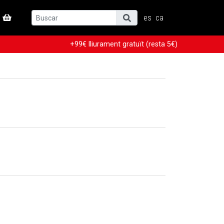
es
ca
+99€ lliurament gratuït (resta 5€)