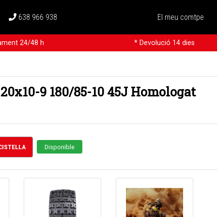
638 966 938
El meu comtpe
rament 24/48 h
* Devolució 14 dies
 20x10-9 180/85-10 45J Homologat
 CISTELLA
Disponible