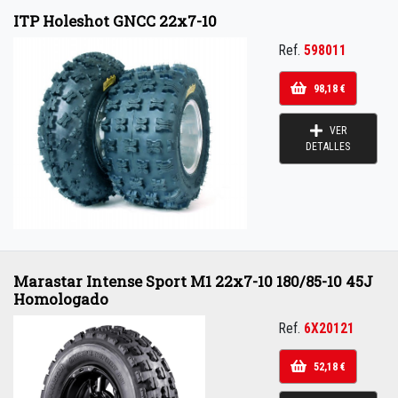
ITP Holeshot GNCC 22x7-10
Ref.
598011
98,18 €
VER
DETALLES
Marastar Intense Sport M1 22x7-10 180/85-10 45J
Homologado
Ref.
6X20121
52,18 €