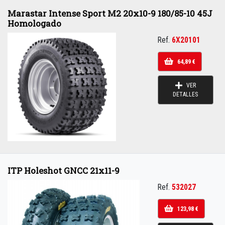
Marastar Intense Sport M2 20x10-9 180/85-10 45J
Homologado
Ref.
6X20101
64,89 €
VER
DETALLES
ITP Holeshot GNCC 21x11-9
Ref.
532027
123,98 €