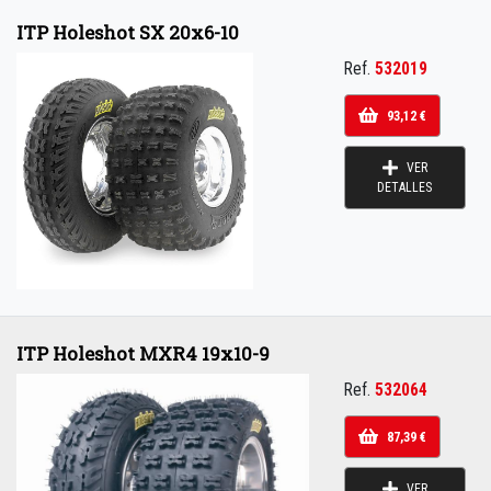
ITP Holeshot SX 20x6-10
Ref.
532019
93,12 €
VER
DETALLES
ITP Holeshot MXR4 19x10-9
Ref.
532064
87,39 €
VER