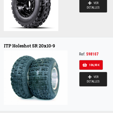
VER
DETALLES
ITP Holeshot SR 20x10-9
Ref.
598107
106,90 €
VER
DETALLES