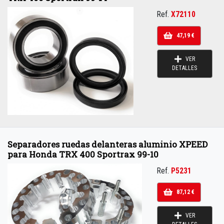
Ref.
X72110
47,19 €
VER
DETALLES
Separadores ruedas delanteras aluminio XPEED
para Honda TRX 400 Sportrax 99-10
Ref.
P5231
87,12 €
VER