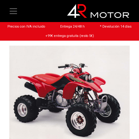
Precios con IVA incluido
Entrega 24/48 h
* Devolución 14 días
+99€ entrega gratuita (resto 5€)