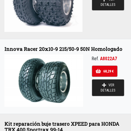
DETALLES
Innova Racer 20x10-9 215/50-9 50N Homologado
Ref.
A8022A7
68,29 €
VER
DETALLES
Kit reparación buje trasero XPEED para HONDA
TRX 400 Sportrax 99-14