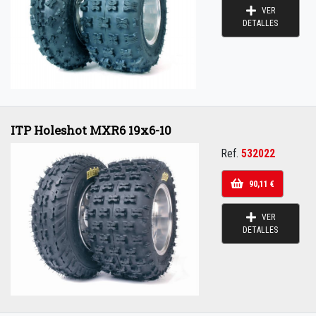
VER
DETALLES
ITP Holeshot MXR6 19x6-10
Ref.
532022
90,11 €
VER
DETALLES