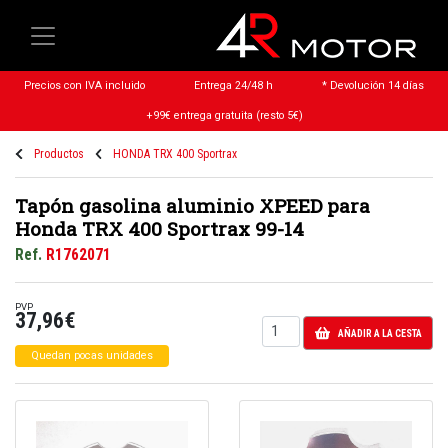
Precios con IVA incluido
Entrega 24/48 h
* Devolución 14 días
+99€ entrega gratuita (resto 5€)
Productos
HONDA TRX 400 Sportrax
Tapón gasolina aluminio XPEED para
Honda TRX 400 Sportrax 99-14
Ref.
R1762071
PVP
37,96€
AÑADIR A LA CESTA
Quedan pocas unidades